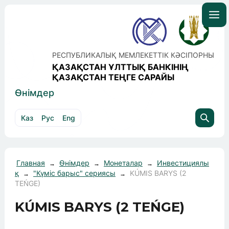
РЕСПУБЛИКАЛЫҚ МЕМЛЕКЕТТІК КӘСІПОРНЫ
ҚАЗАҚСТАН ҰЛТТЫҚ БАНКІНІҢ
ҚАЗАҚСТАН ТЕҢГЕ САРАЙЫ
Өнімдер
Каз
Рус
Eng
Главная
Өнімдер
Монеталар
Инвестициялы
→
→
→
қ
"Күміс барыс" сериясы
KÚMIS BARYS (2
→
→
TEŃGE)
KÚMIS BARYS (2 TEŃGE)